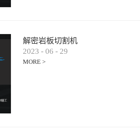
解密岩板切割机
2023
-
06
-
29
MORE >